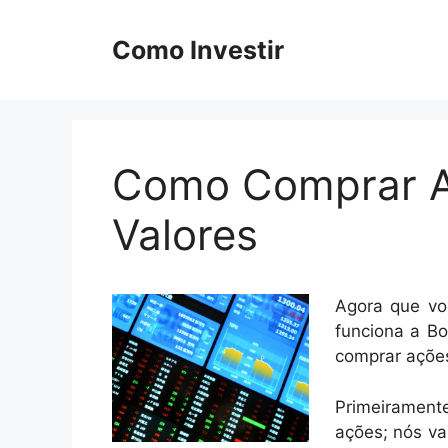
Pular
para
Como Investir
o
conteúdo
Como Comprar A
Valores
Agora que v
funciona a B
comprar açõe
Primeiramente
ações; nós va