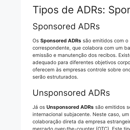
Tipos de ADRs: Spo
Sponsored ADRs
Os
Sponsored ADRs
são emitidos com o 
correspondente, que colabora com um banc
emissão e manutenção dos recibos. Exis
adequado para diferentes objetivos corpor
oferecem às empresas controle sobre on
serão estruturados.
Unsponsored ADRs
Já os
Unsponsored ADRs
são emitidos s
internacional subjacente. Neste caso, um
colaboração direta da empresa estrangei
mercado over-the-counter (OTC). Este ti