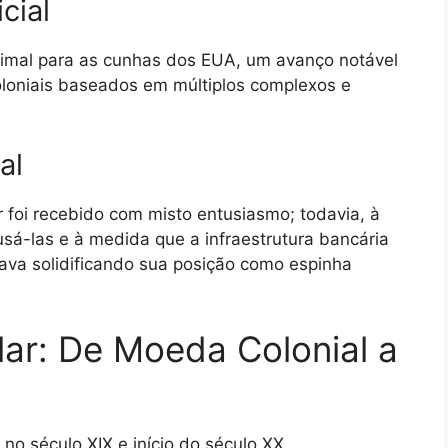
cial
imal para as cunhas dos EUA, um avanço notável
oloniais baseados em múltiplos complexos e
al
 foi recebido com misto entusiasmo; todavia, à
á-las e à medida que a infraestrutura bancária
ava solidificando sua posição como espinha
lar: De Moeda Colonial a
o século XIX e início do século XX,