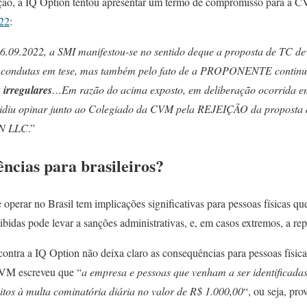
bição, a IQ Option tentou apresentar um termo de compromisso para a 
022
:
6.09.2022, a SMI manifestou-se no sentido deque a proposta de TC de
s condutas em tese, mas também pelo fato de a PROPONENTE continu
 irregulares
…Em razão do acima exposto, em deliberação ocorrida e
diu opinar junto ao Colegiado da CVM pela REJEIÇÃO da proposta
ON LLC
.”
ncias para brasileiros?
operar no Brasil tem implicações significativas para pessoas físicas qu
oibidas pode levar a sanções administrativas, e, em casos extremos, a re
ontra a IQ Option não deixa claro as consequências para pessoas físic
CVM escreveu que “
a empresa e pessoas que venham a ser identificada
eitos à multa cominatória diária no valor de R$ 1.000,00
“, ou seja, pr