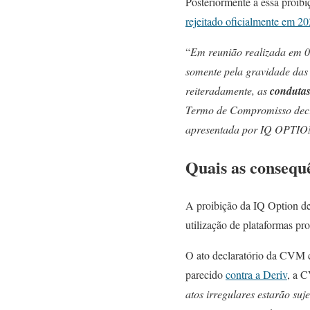
Posteriormente a essa proi
rejeitado oficialmente em 2
“
Em reunião realizada em 0
somente pela gravidade da
reiteradamente, as
condutas
Termo de Compromisso deci
apresentada por IQ OPTI
Quais as consequê
A proibição da IQ Option de 
utilização de plataformas pr
O ato declaratório da CVM c
parecido
contra a Deriv
, a 
atos irregulares estarão suj