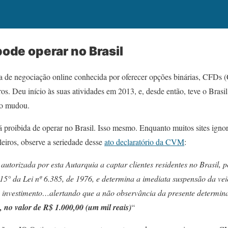
pode operar no Brasil
 de negociação online conhecida por oferecer opções binárias, CFDs (C
ros. Deu início às suas atividades em 2013, e, desde então, teve o Bras
so mudou.
 proibida de operar no Brasil. Isso mesmo. Enquanto muitos sites ign
eiros, observe a seriedade desse
ato declaratório da CVM
:
orizada por esta Autarquia a captar clientes residentes no Brasil, p
. 15° da Lei nº 6.385, de 1976, e determina a imediata suspensão da ve
e investimento…alertando que a não observância da presente determi
, no valor de R$ 1.000,00 (um mil reais)
“