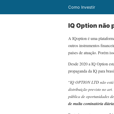
Como Investir
IQ Option não 
A IQoption é uma plataforma
outros instrumentos financei
países de atuação. Porém is
Desde 2020 a IQ Option está
propaganda da IQ para brasil
“
IQ OPTION LTD não está aut
distribuição previsto no art
pública de oportunidades d
de multa cominatória diária