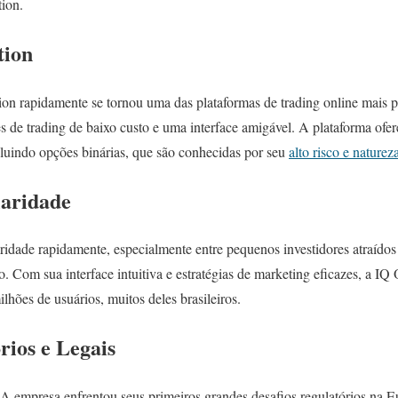
tion.
tion
n rapidamente se tornou uma das plataformas de trading online mais po
 de trading de baixo custo e uma interface amigável. A plataforma ofe
cluindo opções binárias, que são conhecidas por seu
alto risco e naturez
laridade
dade rapidamente, especialmente entre pequenos investidores atraídos p
. Com sua interface intuitiva e estratégias de marketing eficazes, a IQ
lhões de usuários, muitos deles brasileiros.
rios e Legais
 A empresa enfrentou seus primeiros grandes desafios regulatórios na 