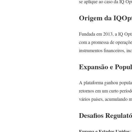
se aplique ao caso da IQ Op
Origem da IQOp
Fundada em 2013, a IQ Optio
com a promessa de operações
instrumentos financeiros, in
Expansão e Popu
A plataforma ganhou populari
retornos em um curto período
vários países, acumulando mi
Desafios Regulató
Europa e Estados Unidos
: