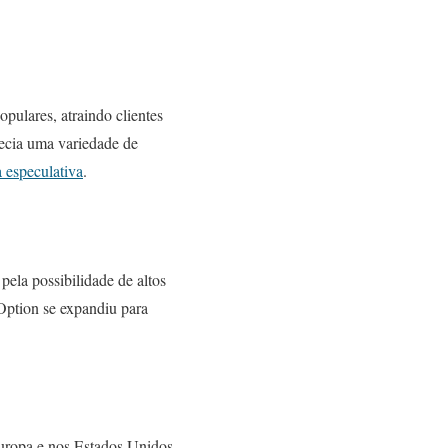
pulares, atraindo clientes
recia uma variedade de
a especulativa
.
ela possibilidade de altos
 Option se expandiu para
Europa e nos Estados Unidos.