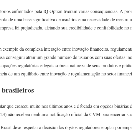
atórios enfrentados pela IQ Option tiveram várias consequências. A pro
erda de uma base significativa de usuários e na necessidade de reestrutu
mpresa foi prejudicada, afetando sua credibilidade e confiabilidade no 
m exemplo da complexa interação entre inovação financeira, regulament
esa conseguiu atrair um grande número de usuários com suas ofertas ino
ocupações regulatórias e legais sobre a natureza de seus produtos e prát
cia de um equilíbrio entre inovação e regulamentação no setor financei
 brasileiros
lar que cresceu muito nos últimos anos e é focada em opções binárias 
3) não recebeu nenhuma notificação oficial da CVM para encerrar sua
rasil deve respeitar a decisão dos órgãos reguladores e optar por emp