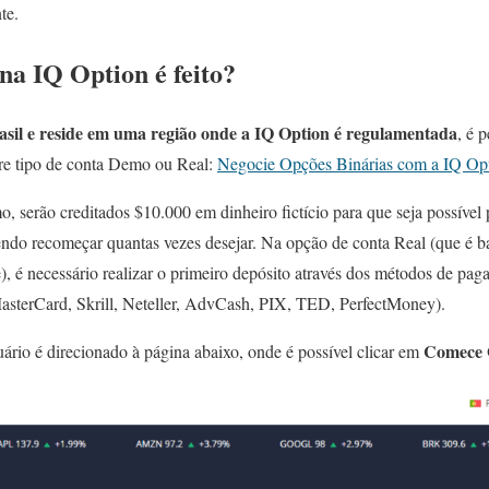
te.
na IQ Option é feito?
sil e reside em uma região onde a IQ Option é regulamentada
, é 
tre tipo de conta Demo ou Real:
Negocie Opções Binárias com a IQ Op
 serão creditados $10.000 em dinheiro fictício para que seja possível pr
endo recomeçar quantas vezes desejar. Na opção de conta Real (que é ba
), é necessário realizar o primeiro depósito através dos métodos de pag
MasterCard, Skrill, Neteller, AdvCash, PIX, TED, PerfectMoney).
Comece 
uário é direcionado à página abaixo, onde é possível clicar em