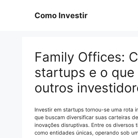
Pular
para
Como Investir
o
conteúdo
Family Offices:
startups e o que
outros investido
Investir em startups tornou-se uma rota i
que buscam diversificar suas carteiras d
inovações disruptivas. Entre os diversos 
como entidades únicas, operando sob um