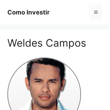
Pular
para
Como Investir
Menu
o
conteúdo
Weldes Campos