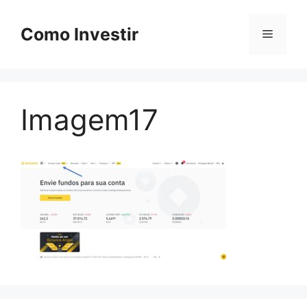
Pular
para
Como Investir
Menu
o
conteúdo
Imagem17