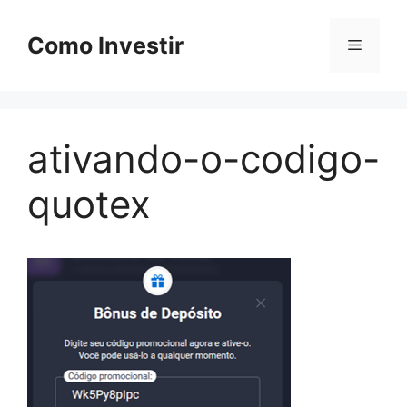
Pular
para
Como Investir
Menu
o
conteúdo
ativando-o-codigo-
quotex